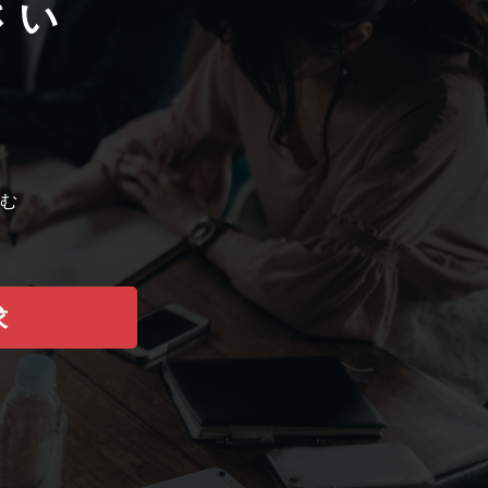
さい
む
求