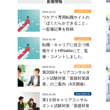
新着情報
メディア
2023.10.13
ワケアリ専用転職サイトの
「ぼくだらかできること」
へ監修記事を投稿
メディア
2023.01.09
転職・キャリアに役立つ情
報サイトHRtableにて、監
修・コメントしました。
資格試験対策
2022.05.11
第20回キャリアコンサルタ
ント試験対策「面接対策講
座」のご案内（6月開催）
資格試験対策
2022.01.06
第1９回キャリアコンサル
タント試験対策「面接対策