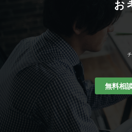
お
チ
無料相